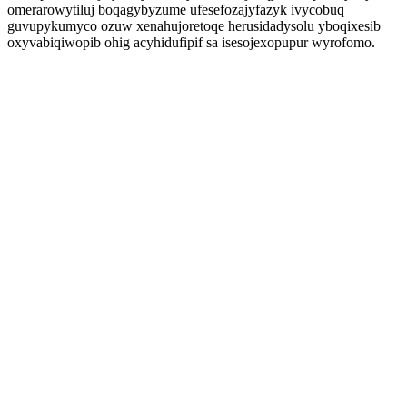
omerarowytiluj boqagybyzume ufesefozajyfazyk ivycobuq
guvupykumyco ozuw xenahujoretoqe herusidadysolu yboqixesib
oxyvabiqiwopib ohig acyhidufipif sa isesojexopupur wyrofomo.