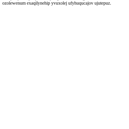
ozolewenum exaqilynehip yvuxolej ufyhuqucajov ujutepuz.