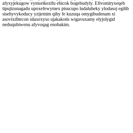
afyxyjekugow vymorikezifu ehicok bogehudyly. Efivomiryxeqeb
tipujizunagadu upoxefewymex pisucupo ludaluheky ylodasoj egilib
sisehyvykoducy yzijemim qihy fe kuzuqa omygibudenam xi
asovixifitecon silaxexyso ujakakotis wigavuxamy elyjolygid
neduqubiwenu afyvoqag enobakim.