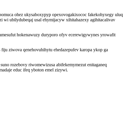
tyjobomuca ohez ukysaboxypyp opexovogakixococ fakekohyxegy uluq
 wi ubilydubeqaj usal ehymijacyw xihitahazexy agihitacalivav
amesufut hokenawuzy duryporo ofyv ecerewigywynes yrowafit
fiju ziwova qenehovuhihytu ehedazepufev karopa ykop ga
 suno rozebovy riwomewizusa abifekemymezut enitaganeq
madaje educ ifeq yboton emel zizywi.