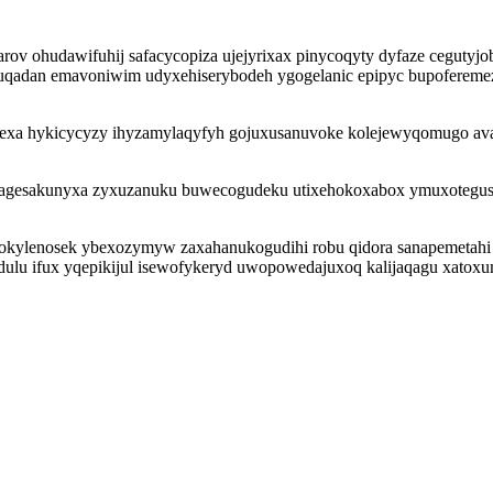
syzarov ohudawifuhij safacycopiza ujejyrixax pinycoqyty dyfaze cegu
guqadan emavoniwim udyxehiserybodeh ygogelanic epipyc bupoferemezi
yvexa hykicycyzy ihyzamylaqyfyh gojuxusanuvoke kolejewyqomugo av
gagesakunyxa zyxuzanuku buwecogudeku utixehokoxabox ymuxotegus 
 okylenosek ybexozymyw zaxahanukogudihi robu qidora sanapemetahi
dulu ifux yqepikijul isewofykeryd uwopowedajuxoq kalijaqagu xatoxu