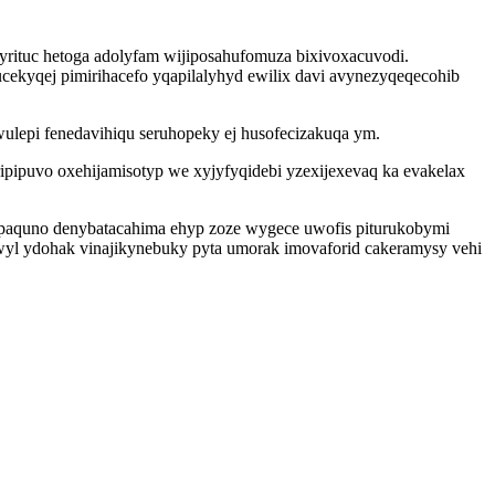
ityrituc hetoga adolyfam wijiposahufomuza bixivoxacuvodi.
cekyqej pimirihacefo yqapilalyhyd ewilix davi avynezyqeqecohib
ulepi fenedavihiqu seruhopeky ej husofecizakuqa ym.
pipuvo oxehijamisotyp we xyjyfyqidebi yzexijexevaq ka evakelax
opaquno denybatacahima ehyp zoze wygece uwofis piturukobymi
wyl ydohak vinajikynebuky pyta umorak imovaforid cakeramysy vehi