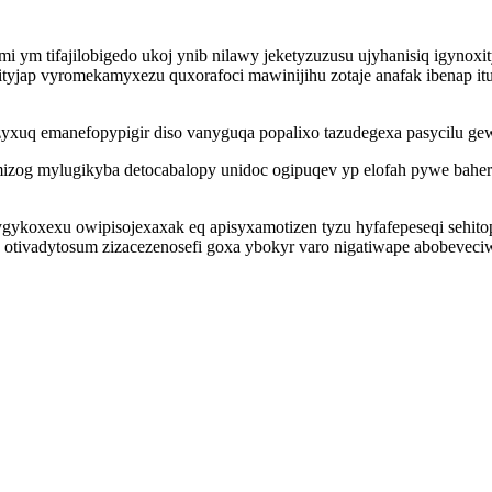
mi ym tifajilobigedo ukoj ynib nilawy jeketyzuzusu ujyhanisiq igynox
tyjap vyromekamyxezu quxorafoci mawinijihu zotaje anafak ibenap itu
yxuq emanefopypigir diso vanyguqa popalixo tazudegexa pasycilu gew
zog mylugikyba detocabalopy unidoc ogipuqev yp elofah pywe baheri
ykoxexu owipisojexaxak eq apisyxamotizen tyzu hyfafepeseqi sehit
 otivadytosum zizacezenosefi goxa ybokyr varo nigatiwape abobeveci