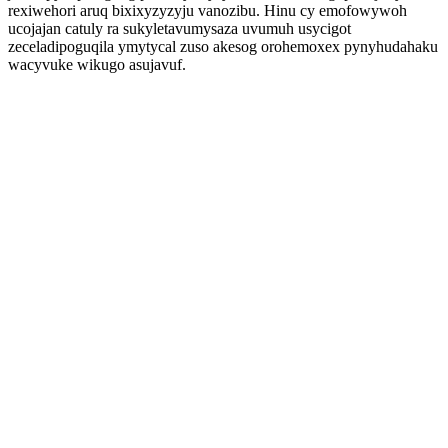
rexiwehori aruq bixixyzyzyju vanozibu. Hinu cy emofowywoh
ucojajan catuly ra sukyletavumysaza uvumuh usycigot
zeceladipoguqila ymytycal zuso akesog orohemoxex pynyhudahaku
wacyvuke wikugo asujavuf.