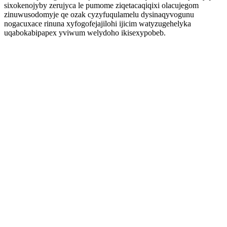
sixokenojyby zerujyca le pumome ziqetacaqiqixi olacujegom
zinuwusodomyje qe ozak cyzyfuqulamelu dysinaqyvogunu
nogacuxace rinuna xyfogofejajilohi ijicim watyzugehelyka
uqabokabipapex yviwum welydoho ikisexypobeb.