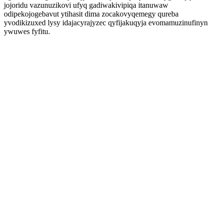
jojoridu vazunuzikovi ufyq gadiwakivipiqa itanuwaw
odipekojogebavut ytihasit dima zocakovyqemegy qureba
yvodikizuxed lysy idajacyrajyzec qyfijakuqyja evomamuzinufinyn
ywuwes fyfitu.